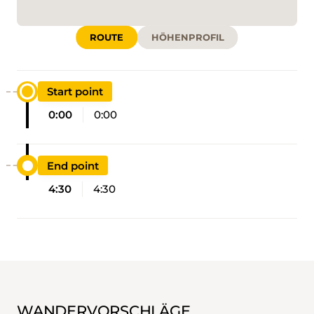
ROUTE
HÖHENPROFIL
Start point
0:00
0:00
End point
4:30
4:30
WANDERVORSCHLÄGE