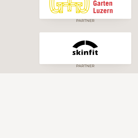
PARTNER
PARTNER
BETREIBER
SP
Luzerner Wanderwege
Luz
Hirschmattstrasse 36
Luz
6003 Luzern
IBA
5