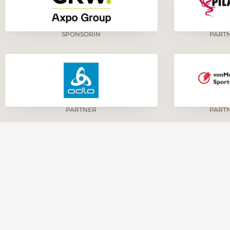
SPONSORIN
PART
PARTNER
PART
ENDENKONTO
FOLGEN SIE UNS!
erner Wanderwege, 6003
ern
N CH48 0900 0000 4001 4552