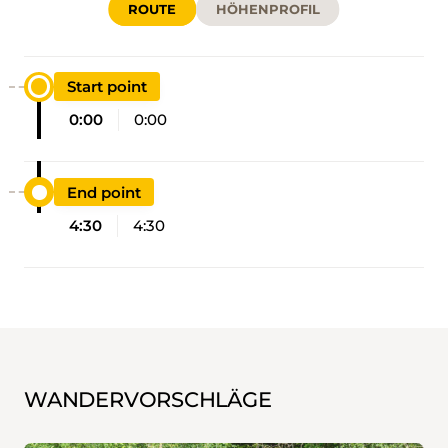
ROUTE
HÖHENPROFIL
Start point
0:00
0:00
End point
4:30
4:30
WANDERVORSCHLÄGE