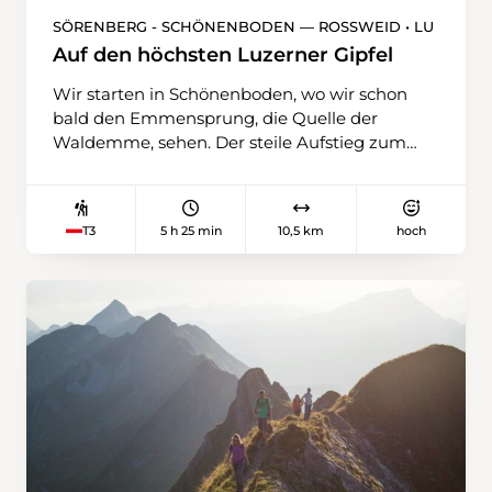
SÖRENBERG - SCHÖNENBODEN — ROSSWEID • LU
Auf den höchsten Luzerner Gipfel
Wir starten in Schönenboden, wo wir schon
bald den Emmensprung, die Quelle der
Waldemme, sehen. Der steile Aufstieg zum
Eisee wird mit herrlicher Landschaft belohnt.
Dann folgt der Aufstieg bis zum Gipfel des
Brienzer Rothorns. Der Abstieg über das
5 h 25 min
10,5 km
hoch
T3
Lättgässli, ein mit Treppen versehener
Felsdurchstieg, fordert Waden und Knie. Über
saftige Weiden und durch schöne
Moorlandschaften wird die Rossweid erreicht.
Hier bringt uns die Gondelbahn zurück nach
Sörenberg.