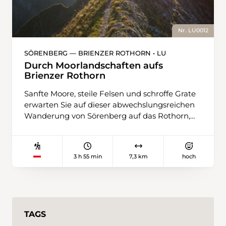
Nr. LU0012
SÖRENBERG — BRIENZER ROTHORN • LU
Durch Moorlandschaften aufs
Brienzer Rothorn
Sanfte Moore, steile Felsen und schroffe Grate
erwarten Sie auf dieser abwechslungsreichen
Wanderung von Sörenberg auf das Rothorn,
dem höchsten Luzerner Berg. Nach dem
Aufstieg von der Rossweid zum Lättgässli
folgen Sie der spektakulären Gratwanderung
3 h 55 min
7,3 km
hoch
zum Gipfel des Brienzer Rothorns, wo sich
Ihnen ein bezauberndes Panorama eröffnet.
Unten im Tal ruht der türkisblaue Brienzersee
und im Hintergrund erhebt sich die gewaltige
Kette der schneebedeckten Alpen. Mit etwas
TAGS
Glück begegnen Sie einem Steinbock.