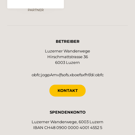
PARTNER
BETREIBER
Luzerner Wanderwege
Hirschmattstrasse 36
6003 Luzern
obfc:jogpAmv{fsofs.xboefsxfhf/di:obfc
KONTAKT
SPENDENKONTO
Luzerner Wanderwege, 6003 Luzern
IBAN CH48 0900 0000 4001 4552 5