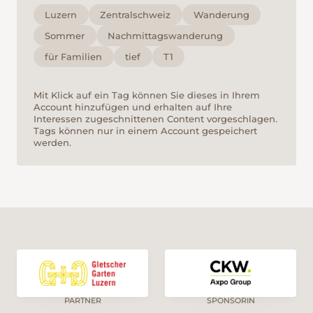
Jahrhundert eine Eremitensiedlung. Sie
Luzern
Zentralschweiz
Wanderung
wandern auf abwechslungsreichen
Sommer
Nachmittagswanderung
Wanderwegen im erholsamen Wald und
für Familien
tief
T1
geniessen die Sinneseindrücke von Alp, Flue
und Wasser.
Mit Klick auf ein Tag können Sie dieses in Ihrem
Account hinzufügen und erhalten auf Ihre
Interessen zugeschnittenen Content vorgeschlagen.
Tags können nur in einem Account gespeichert
werden.
PARTNER
SPONSORIN