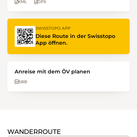
KML
GPX
SWISSTOPO APP
Diese Route in der Swisstopo
App öffnen.
Anreise mit dem ÖV planen
SBB
WANDERROUTE