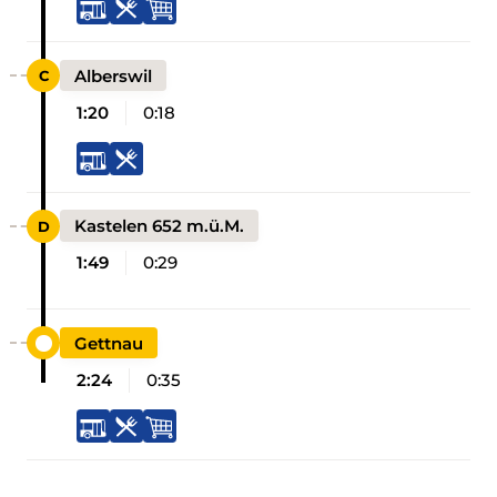
Alberswil
1:20
0:18
Kastelen 652 m.ü.M.
1:49
0:29
Gettnau
2:24
0:35