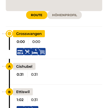
ROUTE
HÖHENPROFIL
Grosswangen
0:00
0:00
Gishubel
0:31
0:31
Ettiswil
1:02
0:31