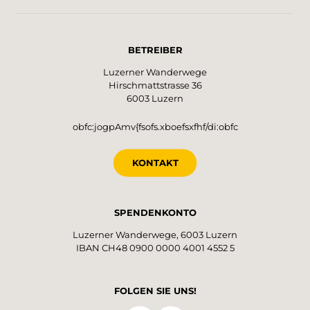
BETREIBER
Luzerner Wanderwege
Hirschmattstrasse 36
6003 Luzern
obfc:jogpAmv{fsofs.xboefsxfhf/di:obfc
KONTAKT
SPENDENKONTO
Luzerner Wanderwege, 6003 Luzern
IBAN CH48 0900 0000 4001 4552 5
FOLGEN SIE UNS!