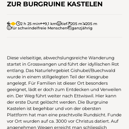
ZUR BURGRUINE KASTELEN
2 h 25 min
9,1 km
tief
205 m
205 m
für schwindelfreie Menschen
ganzjährig
Diese vielseitige, abwechslungsreiche Wanderung
startet in Grosswangen und führt der idyllischen Rot
entlang. Das Naturlehrgebiet Gishubel/Buechwald
wurde in einem stillgelegten Teil der Kiesgrube
angelegt. Für Familien ist dieser Ort besonders
geeignet, lädt er doch zum Entdecken und Verweilen
ein. Der Weg führt weiter nach Ettwiswil. Hier kann
der erste Durst gelöscht werden. Die Burgruine
Kastelen ist begehbar und von der obersten
Plattform hat man eine prachtvolle Rundsicht. Funde
vor Ort wurden auf ca. 3000 vor Christus datiert. Auf
angenehmen Wegen erreicht man schliesslich