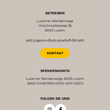
BETREIBER
Luzerner Wanderwege
Hirschmattstrasse 36
6003 Luzern
obfc:jogpAmv{fsofs.xboefsxfhf/di:obfc
KONTAKT
SPENDENKONTO
Luzerner Wanderwege, 6003 Luzern
IBAN CH48 0900 0000 4001 4552 5
FOLGEN SIE UNS!