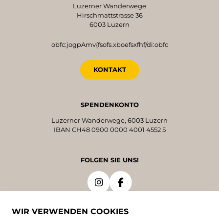
Luzerner Wanderwege
Hirschmattstrasse 36
6003 Luzern
obfc:jogpAmv{fsofs.xboefsxfhf/di:obfc
KONTAKT
SPENDENKONTO
Luzerner Wanderwege, 6003 Luzern
IBAN CH48 0900 0000 4001 4552 5
FOLGEN SIE UNS!
WIR VERWENDEN COOKIES