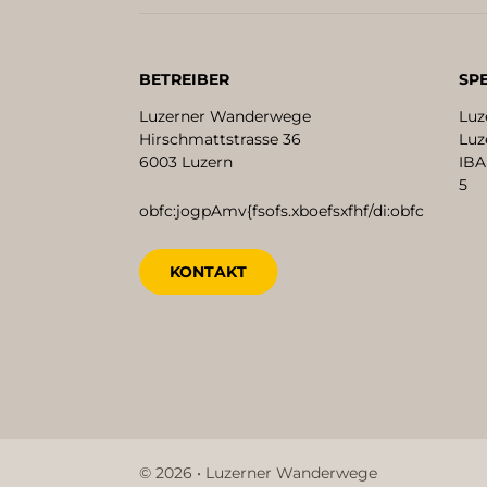
BETREIBER
SP
Luzerner Wanderwege
Luz
Hirschmattstrasse 36
Luz
6003 Luzern
IBA
5
obfc:jogpAmv{fsofs.xboefsxfhf/di:obfc
KONTAKT
© 2026 • Luzerner Wanderwege