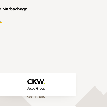
der Marbachegg
g
SPONSORIN