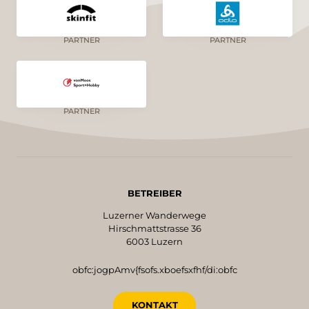
PARTNER
PARTNER
PARTNER
BETREIBER
Luzerner Wanderwege
Hirschmattstrasse 36
6003 Luzern
obfc:jogpAmv{fsofs.xboefsxfhf/di:obfc
KONTAKT