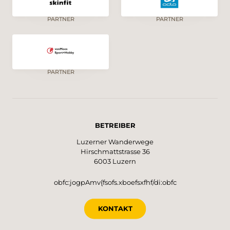
PARTNER
PARTNER
PARTNER
BETREIBER
Luzerner Wanderwege
Hirschmattstrasse 36
6003 Luzern
obfc:jogpAmv{fsofs.xboefsxfhf/di:obfc
KONTAKT