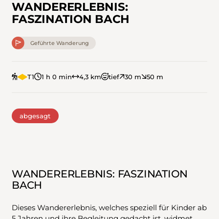
WANDERERLEBNIS:
FASZINATION BACH
Geführte Wanderung
T1
1 h 0 min
4,3 km
tief
30 m
50 m
abgesagt
WANDERERLEBNIS: FASZINATION
BACH
Dieses Wandererlebnis, welches speziell für Kinder ab
5 Jahren und ihre Begleitung gedacht ist, widmet