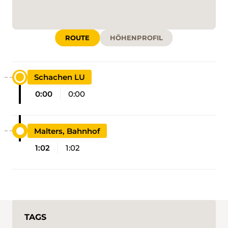
ROUTE
HÖHENPROFIL
Schachen LU
0:00
0:00
Malters, Bahnhof
1:02
1:02
TAGS