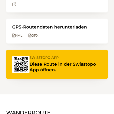
GPS-Routendaten herunterladen
KML
GPX
SWISSTOPO APP
Diese Route in der Swisstopo
App öffnen.
WANDERROUTE