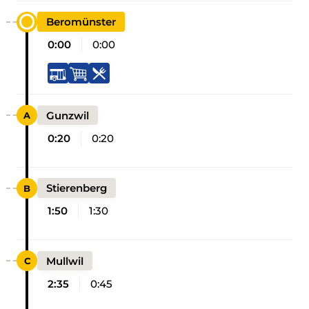
Beromünster
0:00
0:00
Gunzwil
0:20
0:20
Stierenberg
1:50
1:30
Mullwil
2:35
0:45