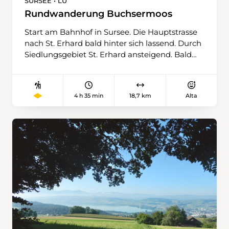
SURSEE • LU
Rundwanderung Buchsermoos
Start am Bahnhof in Sursee. Die Hauptstrasse
nach St. Erhard bald hinter sich lassend. Durch
Siedlungsgebiet St. Erhard ansteigend. Bald
schon prächtige Aussicht auf den
Sempachersee und die dahinter liegenden
Alpen. Abwechslungsreich entlang dem Wald
4 h 35 min
18,7 km
Alta
bei Stockacher. Offene Felder und Wald
wechseln sich ab. Immer wieder andere
Aussichten. Abstieg zum Buchsermoos.
Naturschutzgebiet von Pro Natura mit
seltenen Tieren und Pflanzen. Über Buchs und
den Stockacher wieder zurück nach Sursee.