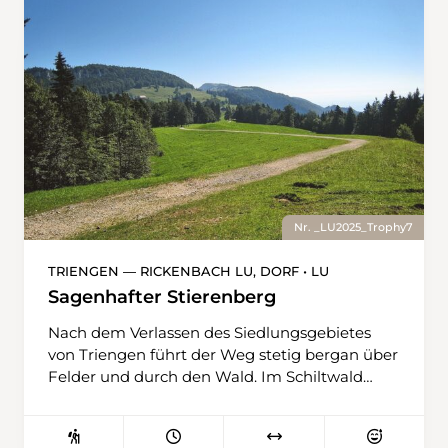
Nr. _LU2025_Trophy7
TRIENGEN — RICKENBACH LU, DORF • LU
Sagenhafter Stierenberg
Nach dem Verlassen des Siedlungsgebietes
von Triengen führt der Weg stetig bergan über
Felder und durch den Wald. Im Schiltwald
erreicht man den vorläufig höchsten Punkt der
Tour. Nach dem Abstieg nach Mullwil steht
bereits der nächste Aufstieg zum Stierenberg